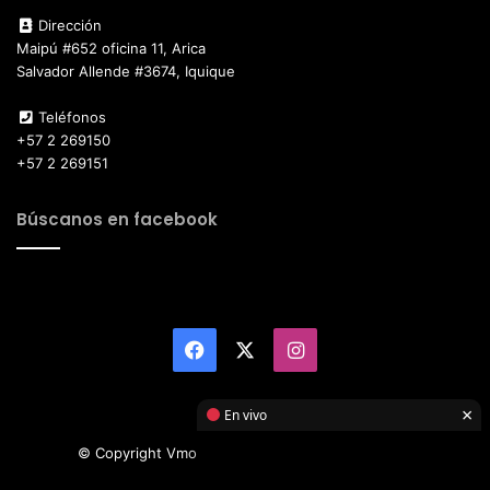
Dirección
Maipú #652 oficina 11, Arica
Salvador Allende #3674, Iquique
Teléfonos
+57 2 269150
+57 2 269151
Búscanos en facebook
Facebook
X
Instagram
×
En vivo
© Copyright Vmotor TI 2026, All Rights Reserved