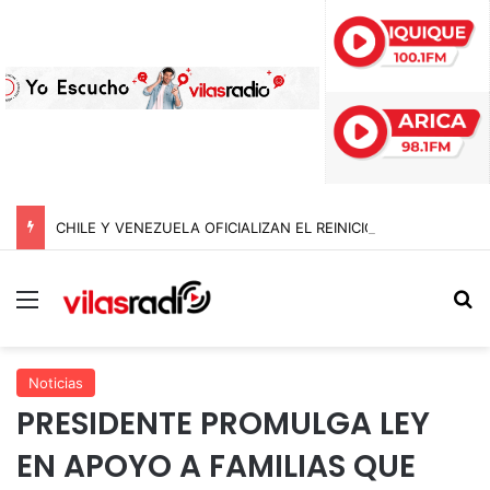
CHILE Y VENEZUELA OFICIALIZAN EL REINICIO DE RELACIONES CONSULARES Y AVANZAN HACIA LA NORMALIZACIÓN DE VÍNCULOS BILATERALES
Menú
B
Noticias
PRESIDENTE PROMULGA LEY
EN APOYO A FAMILIAS QUE