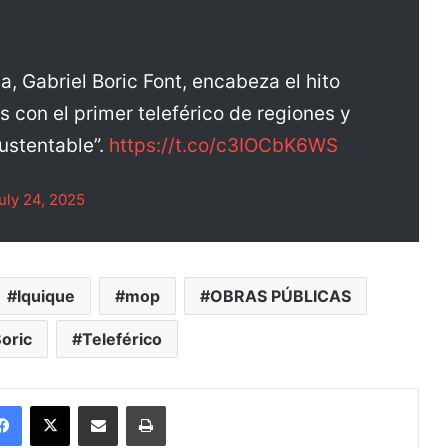
, Gabriel Boric Font, encabeza el hito
con el primer teleférico de regiones y
ustentable”.
https://t.co/c3IOCbK6WS
uly 24, 2025
Iquique
mop
OBRAS PÚBLICAS
oric
Teleférico
Facebook
X
Enviar vía email
Imprimir