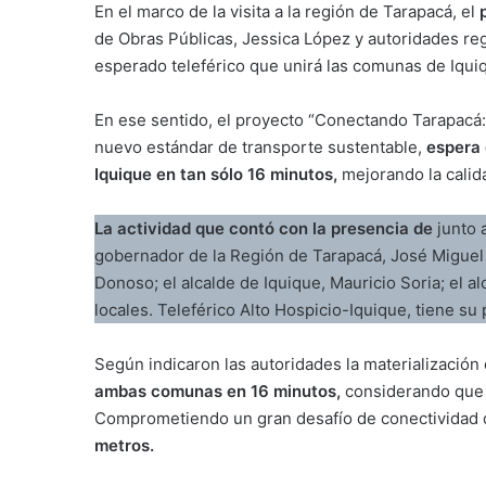
En el marco de la visita a la región de Tarapacá, el
de Obras Públicas, Jessica López y autoridades re
esperado teleférico que unirá las comunas de Iqu
En ese sentido, el proyecto “Conectando Tarapacá
nuevo estándar de transporte sustentable,
espera 
Iquique en tan sólo 16 minutos,
mejorando la calid
La actividad que contó con la presencia de
junto a
gobernador de la Región de Tarapacá, José Miguel C
Donoso; el alcalde de Iquique, Mauricio Soria; el al
locales. Teleférico Alto Hospicio-Iquique, tiene su 
Según indicaron las autoridades la materialización
ambas comunas en 16 minutos,
considerando que 
Comprometiendo un gran desafío de conectividad 
metros.