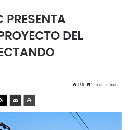
C PRESENTA
 PROYECTO DEL
NECTANDO
435
1 minuto de lectura
ebook
X
Enviar vía email
Imprimir