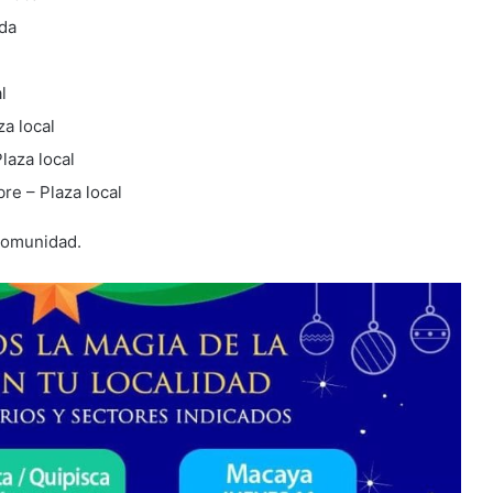
da
l
a local
laza local
re – Plaza local
 comunidad.