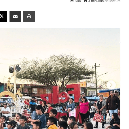
396
3 minutos de lectura
ebook
X
Enviar vía email
Imprimir