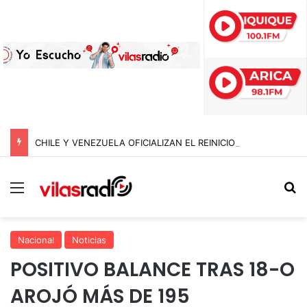
CHILE Y VENEZUELA OFICIALIZAN EL REINICIO DE RELACIONES CONSULARES Y AVANZAN HACIA LA NORMALIZACIÓN DE VÍNCULOS BILATERALES
Menú
B
Nacional
Noticias
POSITIVO BALANCE TRAS 18-O
AROJÓ MÁS DE 195