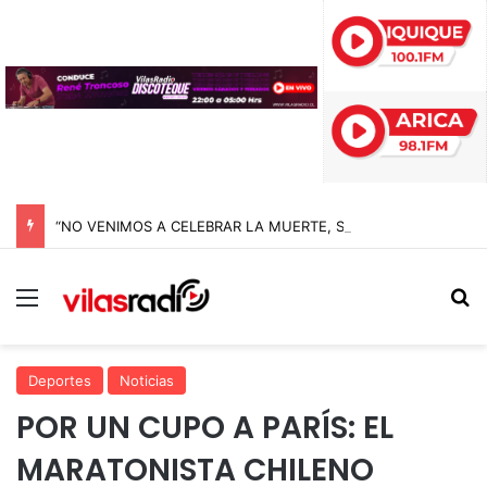
“NO VENIMOS A CELEBRAR LA MUERTE, SINO LA VIDA”: LA EMOTIVA ROMERÍA AL CEMENTERIO QUE MARCA EL CORAZÓN DE LA FIESTA DE SAN LORENZO
Menú
B
Deportes
Noticias
POR UN CUPO A PARÍS: EL
MARATONISTA CHILENO