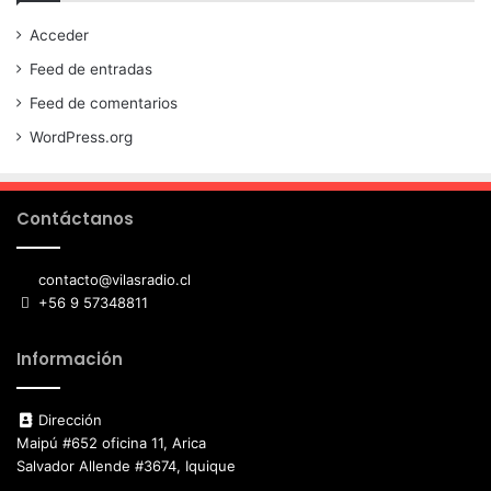
Acceder
Feed de entradas
Feed de comentarios
WordPress.org
Contáctanos
contacto@vilasradio.cl
+56 9 57348811
Información
Dirección
Maipú #652 oficina 11, Arica
Salvador Allende #3674, Iquique