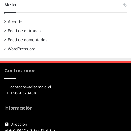
Meta
Acceder
Feed de entradas
Feed de comentarios
WordPress.org
Contáctanos
contacto@vilasradio.cl
+56 9 57348811
Información
Dirección
Maipú #652 oficina 11, Arica