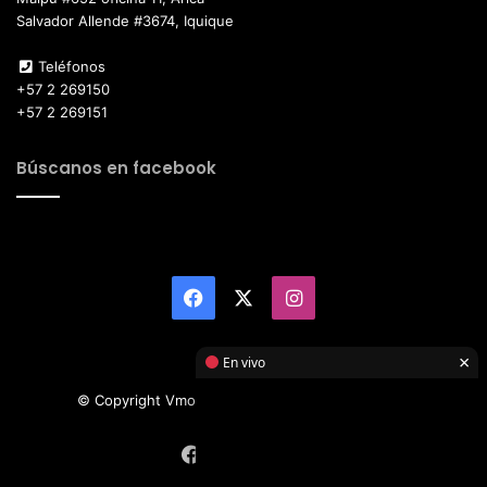
Salvador Allende #3674, Iquique
Teléfonos
+57 2 269150
+57 2 269151
Búscanos en facebook
Facebook
X
Instagram
×
En vivo
© Copyright Vmotor TI 2026, All Rights Reserved
Facebook
X
Instagram