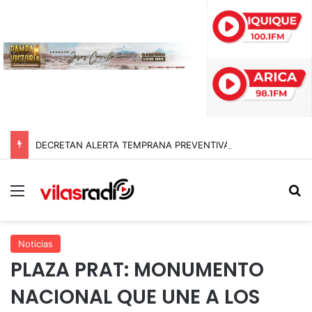
DECRETAN ALERTA TEMPRANA PREVENTIVA EN TARAPACÁ POR NEVADAS, LLUVIAS Y TORMENTAS ELÉCTRICAS
Menú
B
Noticias
PLAZA PRAT: MONUMENTO
NACIONAL QUE UNE A LOS