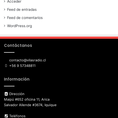
Acceder
Feed de entradas
Feed de comentarios
WordPress.org
Contáctanos
contacto@vilasradio.cl
+56 9 57348811
Información
Dirección
Maipú #652 oficina 11, Arica
Salvador Allende #3674, Iquique
Teléfonos