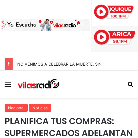
“NO VENIMOS A CELEBRAR LA MUERTE, SINO LA VIDA”: LA EMOTIVA ROMERÍA AL CEMENTERIO QUE MARCA EL CORAZÓN DE LA FIESTA DE SAN LORENZO
Menú
B
Nacional
Noticias
PLANIFICA TUS COMPRAS:
SUPERMERCADOS ADELANTAN