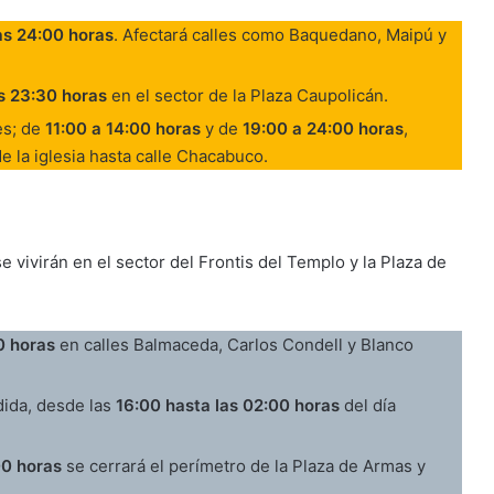
as 24:00 horas
. Afectará calles como Baquedano, Maipú y
as 23:30 horas
en el sector de la Plaza Caupolicán.
es; de
11:00 a 14:00 horas
y de
19:00 a 24:00 horas
,
e la iglesia hasta calle Chacabuco.
se vivirán en el sector del Frontis del Templo y la Plaza de
0 horas
en calles Balmaceda, Carlos Condell y Blanco
dida, desde las
16:00 hasta las 02:00 horas
del día
00 horas
se cerrará el perímetro de la Plaza de Armas y