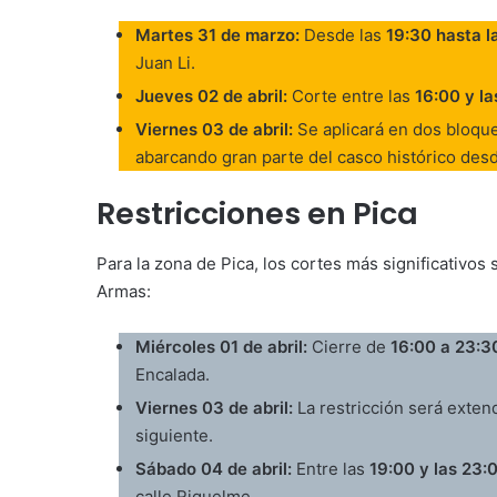
Martes 31 de marzo:
Desde las
19:30 hasta l
Juan Li.
Jueves 02 de abril:
Corte entre las
16:00 y l
Viernes 03 de abril:
Se aplicará en dos bloqu
abarcando gran parte del casco histórico desd
Restricciones en Pica
Para la zona de Pica, los cortes más significativos 
Armas:
Miércoles 01 de abril:
Cierre de
16:00 a 23:3
Encalada.
Viernes 03 de abril:
La restricción será exten
siguiente.
Sábado 04 de abril:
Entre las
19:00 y las 23:
calle Riquelme.