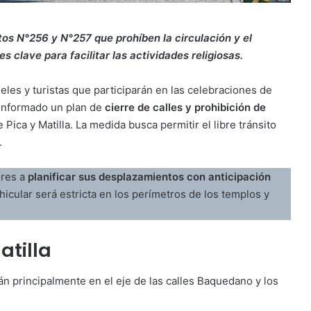
tos N°256 y N°257 que prohíben la circulación y el
 clave para facilitar las actividades religiosas.
ieles y turistas que participarán en las celebraciones de
a informado un plan de
cierre de calles y prohibición de
Pica y Matilla. La medida busca permitir el libre tránsito
.
ores a
planificar sus desplazamientos con anticipación
hicular será estricta en los perímetros de los templos y
atilla
rán principalmente en el eje de las calles Baquedano y los