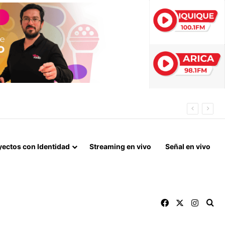
A INÉDITA CRISIS
yectos con Identidad
Streaming en vivo
Señal en vivo
Facebook
X
Instag
Bu