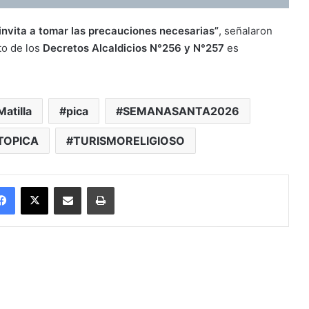
invita a tomar las precauciones necesarias”
, señalaron
to de los
Decretos Alcaldicios N°256 y N°257
es
Matilla
pica
SEMANASANTA2026
TOPICA
TURISMORELIGIOSO
Facebook
X
Enviar vía email
Imprimir