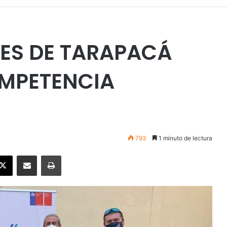
LES DE TARAPACÁ
OMPETENCIA
793
1 minuto de lectura
ebook
X
Enviar vía email
Imprimir