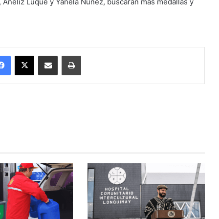
, Aneliz Luque y Yanela Núñez, buscarán más medallas y
Facebook
X
Enviar vía email
Imprimir