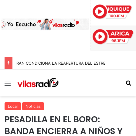
IRÁN CONDICIONA LA REAPERTURA DEL ESTRECHO DE ORMUZ Y EXIGE A ESTADOS UNIDOS EL FIN DEL BLOQUEO Y REPARACIONES DE GUERRA
Menú
B
Local
Noticias
PESADILLA EN EL BORO:
BANDA ENCIERRA A NIÑOS Y