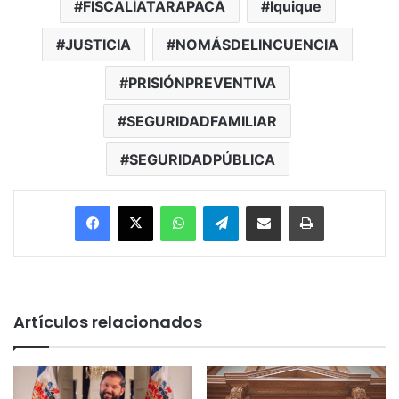
FISCALÍATARAPACÁ
Iquique
JUSTICIA
NOMÁSDELINCUENCIA
PRISIÓNPREVENTIVA
SEGURIDADFAMILIAR
SEGURIDADPÚBLICA
Facebook
X
WhatsApp
Telegram
Enviar vía email
Imprimir
Artículos relacionados