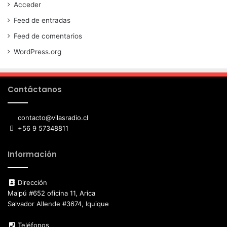
Acceder
Feed de entradas
Feed de comentarios
WordPress.org
Contáctanos
contacto@vilasradio.cl
+56 9 57348811
Información
Dirección
Maipú #652 oficina 11, Arica
Salvador Allende #3674, Iquique
Teléfonos