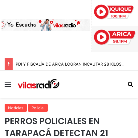
PDI Y FISCALÍA DE ARICA LOGRAN INCAUTAR 28 KILOS DE MARIHUANA OCULTOS EN UN CAMIÓN DE ALTO TONELAJE EN CHUNGARÁ
Menú
B
Noticias
Policial
PERROS POLICIALES EN
TARAPACÁ DETECTAN 21