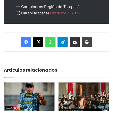
— Carabineros Región de Tarapacá
(@CarabTarapaca)
February 3, 2022
Facebook
X
WhatsApp
Telegram
Enviar vía email
Imprimir
Artículos relacionados