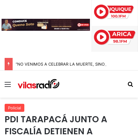
“NO VENIMOS A CELEBRAR LA MUERTE, SINO LA VIDA”: LA EMOTIVA ROMERÍA AL CEMENTERIO QUE MARCA EL CORAZÓN DE LA FIESTA DE SAN LORENZO
Menú
B
Policial
PDI TARAPACÁ JUNTO A
FISCALÍA DETIENEN A