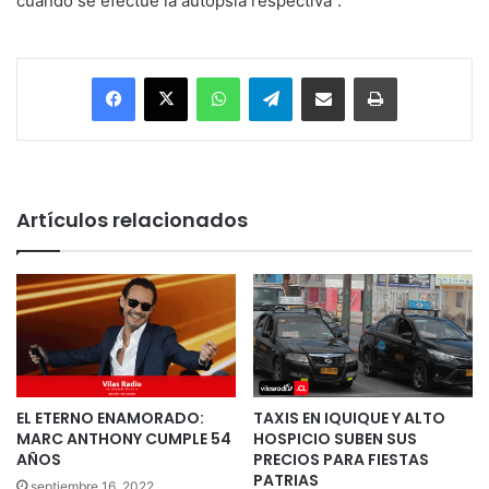
cuando se efectúe la autopsia respectiva”.
Facebook
X
WhatsApp
Telegram
Enviar vía email
Imprimir
Artículos relacionados
EL ETERNO ENAMORADO:
TAXIS EN IQUIQUE Y ALTO
MARC ANTHONY CUMPLE 54
HOSPICIO SUBEN SUS
AÑOS
PRECIOS PARA FIESTAS
PATRIAS
septiembre 16, 2022