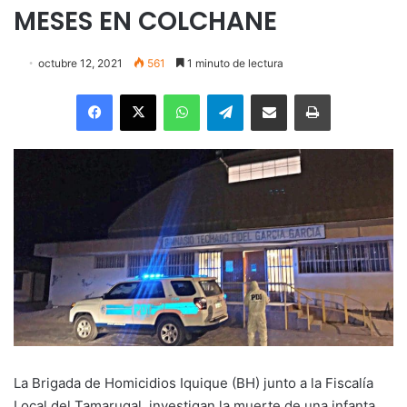
MESES EN COLCHANE
octubre 12, 2021
561
1 minuto de lectura
Facebook
X
WhatsApp
Telegram
Enviar vía email
Imprimir
La Brigada de Homicidios Iquique (BH) junto a la Fiscalía
Local del Tamarugal, investigan la muerte de una infanta