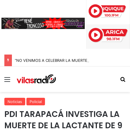
“NO VENIMOS A CELEBRAR LA MUERTE, SINO LA VIDA”: LA EMOTIVA ROMERÍA AL CEMENTERIO QUE MARCA EL CORAZÓN DE LA FIESTA DE SAN LORENZO
Menú
B
Noticias
Policial
PDI TARAPACÁ INVESTIGA LA
MUERTE DE LA LACTANTE DE 9