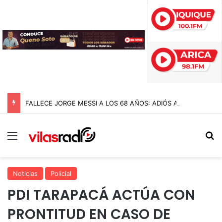
FALLECE JORGE MESSI A LOS 68 AÑOS: ADIÓS AL PADRE Y ARQUITECTO DE LA CARRERA DE LIONEL MESSI
Menú
B
Noticias
Policial
PDI TARAPACÁ ACTÚA CON
PRONTITUD EN CASO DE