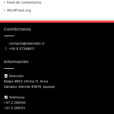
Feed de comentarios
WordPress.org
Contáctanos
contacto@vilasradio.cl
+56 9 57348811
Información
Dirección
Maipú #652 oficina 11, Arica
Salvador Allende #3674, Iquique
Teléfonos
+57 2 269150
+57 2 269151