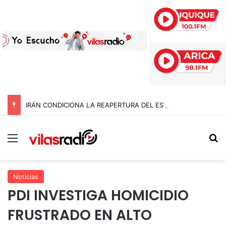
IRÁN CONDICIONA LA REAPERTURA DEL ESTRECHO DE ORMUZ Y EXIGE A ESTADOS UNIDOS EL FIN DEL BLOQUEO Y REPARACIONES DE GUERRA
Menú
B
Noticias
PDI INVESTIGA HOMICIDIO
FRUSTRADO EN ALTO