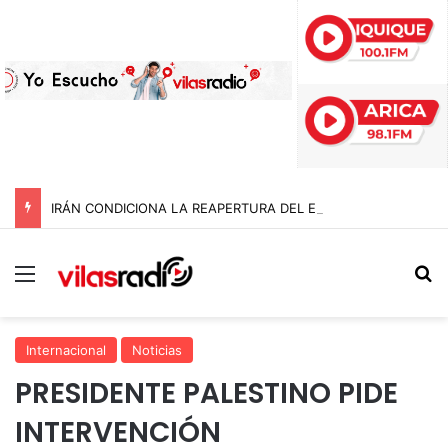
IRÁN CONDICIONA LA REAPERTURA DEL ESTRECHO DE ORMUZ Y EXIGE A ESTADOS UNIDOS EL FIN DEL BLOQUEO Y REPARACIONES DE GUERRA
Menú
B
Internacional
Noticias
PRESIDENTE PALESTINO PIDE
INTERVENCIÓN