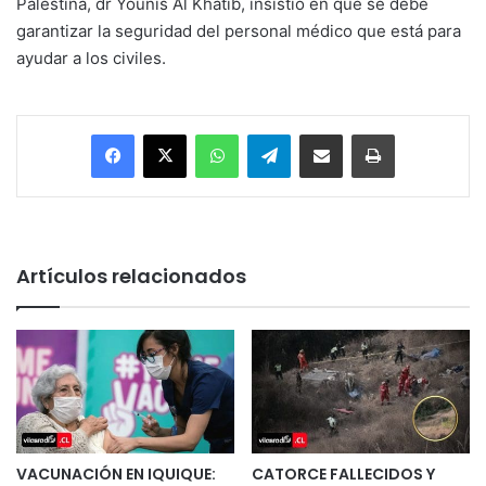
Palestina, dr Younis Al Khatib, insistió en que se debe
garantizar la seguridad del personal médico que está para
ayudar a los civiles.
Facebook
X
WhatsApp
Telegram
Enviar vía email
Imprimir
Artículos relacionados
VACUNACIÓN EN IQUIQUE:
CATORCE FALLECIDOS Y