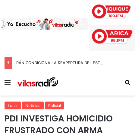
IRÁN CONDICIONA LA REAPERTURA DEL ESTRECHO DE ORMUZ Y EXIGE A ESTADOS UNIDOS EL FIN DEL BLOQUEO Y REPARACIONES DE GUERRA
Menú
B
Local
Noticias
Policial
PDI INVESTIGA HOMICIDIO
FRUSTRADO CON ARMA