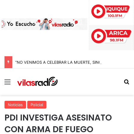
“NO VENIMOS A CELEBRAR LA MUERTE, SINO LA VIDA”: LA EMOTIVA ROMERÍA AL CEMENTERIO QUE MARCA EL CORAZÓN DE LA FIESTA DE SAN LORENZO
Menú
B
Noticias
Policial
PDI INVESTIGA ASESINATO
CON ARMA DE FUEGO