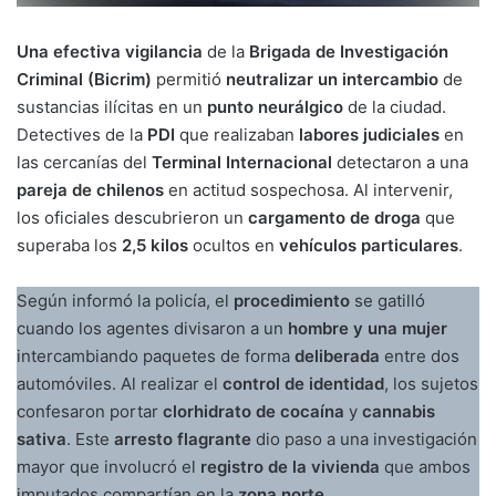
Una efectiva vigilancia
de la
Brigada de Investigación
Criminal (Bicrim)
permitió
neutralizar un intercambio
de
sustancias ilícitas en un
punto neurálgico
de la ciudad.
Detectives de la
PDI
que realizaban
labores judiciales
en
las cercanías del
Terminal Internacional
detectaron a una
pareja de chilenos
en actitud sospechosa. Al intervenir,
los oficiales descubrieron un
cargamento de droga
que
superaba los
2,5 kilos
ocultos en
vehículos particulares
.
Según informó la policía, el
procedimiento
se gatilló
cuando los agentes divisaron a un
hombre y una mujer
intercambiando paquetes de forma
deliberada
entre dos
automóviles. Al realizar el
control de identidad
, los sujetos
confesaron portar
clorhidrato de cocaína
y
cannabis
sativa
. Este
arresto flagrante
dio paso a una investigación
mayor que involucró el
registro de la vivienda
que ambos
imputados compartían en la
zona norte
.