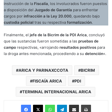
instrucción de la
Fiscalía
, los involucrados fueron puestos
a disposición del
Juzgado de Garantía
para enfrentar
cargos por
infracción a la Ley 20.000
, quedando bajo
custodia policial
tras su respectiva
formalización
.
Finalmente, el
jefe de la Bicrim de la PDI Arica
, concluyó
que las sustancias fueron sometidas a las
pruebas de
campo
respectivas, «arrojando
resultados positivos
para
la droga antes mencionada, procediendo a su
detención
«.
ARICA Y PARINAXCCOTA
BICRIM
FISCAÍA ARICA
PDI
TERMINAL INTERNACIONAL ARICA
Facebook
X
WhatsApp
Telegram
Enviar vía email
Imprimir