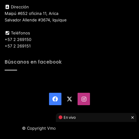
Dirección
Maipú #652 oficina 11, Arica
Salvador Allende #3674, Iquique
Teléfonos
+57 2 269150
+57 2 269151
Búscanos en facebook
Facebook
X
Instagram
×
En vivo
© Copyright Vmotor TI 2026, All Rights Reserved