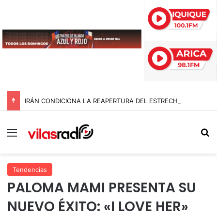
IRÁN CONDICIONA LA REAPERTURA DEL ESTRECHO DE ORMUZ Y EXIGE A ESTADOS UNIDOS EL FIN DEL BLOQUEO Y REPARACIONES DE GUERRA
Menú
B
Tendencias
PALOMA MAMI PRESENTA SU
NUEVO ÉXITO: «I LOVE HER»