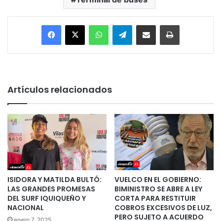
Facebook
X
WhatsApp
Telegram
Enviar vía email
Imprimir
Artículos relacionados
ISIDORA Y MATILDA BULTÓ:
VUELCO EN EL GOBIERNO:
LAS GRANDES PROMESAS
BIMINISTRO SE ABRE A LEY
DEL SURF IQUIQUEÑO Y
CORTA PARA RESTITUIR
NACIONAL
COBROS EXCESIVOS DE LUZ,
PERO SUJETO A ACUERDO
enero 7, 2025