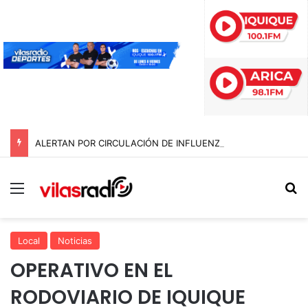
ALERTAN POR CIRCULACIÓN DE INFLUENZA AVIAR TRAS NUEVO HALLAZGO EN IQUIQUE
Menú
B
Local
Noticias
OPERATIVO EN EL
RODOVIARIO DE IQUIQUE