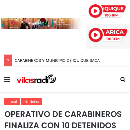
CARABINEROS Y MUNICIPIO DE IQUIQUE SACAN DE CIRCULACIÓN 10 MOTOCICLETAS Y DETIENEN A SEIS SUJETOS EN FISCALIZACIÓN NOCTURNA
Menú
B
Local
Noticias
OPERATIVO DE CARABINEROS
FINALIZA CON 10 DETENIDOS