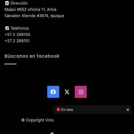
Dirección
Maipú #652 oficina 11, Arica
Salvador Allende #3674, Iquique
Teléfonos
+57 2 269150
+57 2 269151
Búscanos en facebook
Facebook
X
Instagram
×
En vivo
© Copyright Vmotor TI 2026, All Rights Reserved