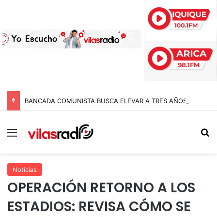
BANCADA COMUNISTA BUSCA ELEVAR A TRES AÑOS DE CÁRCEL LAS PENAS A POLICÍAS POR APREMIOS ILEGÍTIMOS EN MODIFICACIÓN A LA LEY NAIN-RETAMAL
Menú
B
Noticias
OPERACIÓN RETORNO A LOS
ESTADIOS: REVISA CÓMO SE