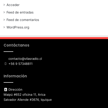
Acceder
Feed de entradas
Feed de comentarios
WordPress.org
Contáctanos
contacto@vilasradio.cl
+56 9 57348811
Información
Dirección
Maipú #652 oficina 11, Arica
Salvador Allende #3674, Iquique