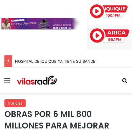
HOSPITAL DE IQUIQUE YA TIENE SU BANDERA DE SAN LORENZO: FUE BENDECIDA POR EL CAPELLÁN Y CONFECCIONADA EN EL MISMO RECINTO
Menú
B
Noticias
OBRAS POR 6 MIL 800
MILLONES PARA MEJORAR