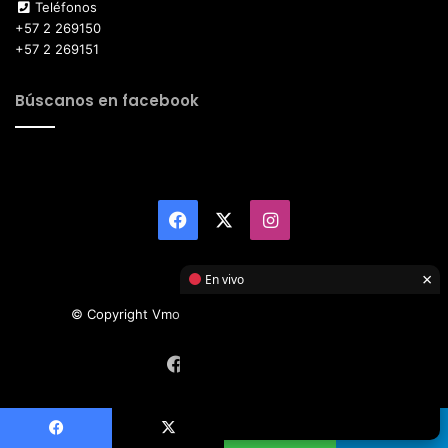
Teléfonos
+57 2 269150
+57 2 269151
Búscanos en facebook
Facebook
X
Instagram
×
En vivo
© Copyright Vmotor TI 2026, All Rights Reserved
Facebook
X
Instagram
Facebook
X
WhatsApp
Telegram