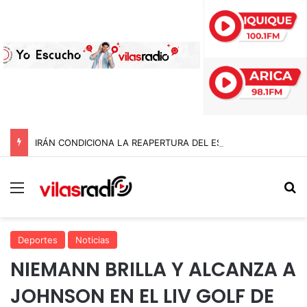
IRÁN CONDICIONA LA REAPERTURA DEL ESTRECHO DE ORMUZ Y EXIGE A ESTADOS UNIDOS EL FIN DEL BLOQUEO Y REPARACIONES DE GUERRA
Menú
B
Deportes
Noticias
NIEMANN BRILLA Y ALCANZA A
JOHNSON EN EL LIV GOLF DE