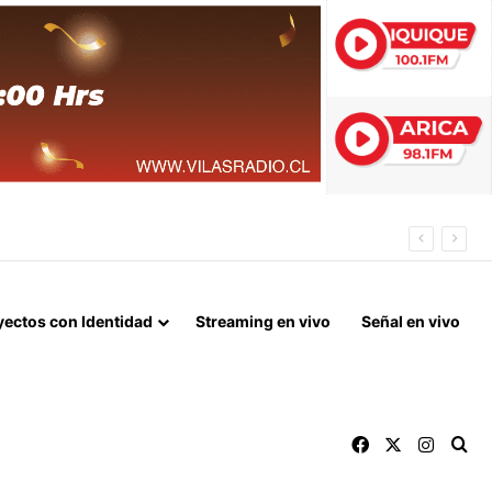
 FIN DEL BLOQUEO Y REPARACIONES DE GUERRA
yectos con Identidad
Streaming en vivo
Señal en vivo
Facebook
X
Instag
Bu