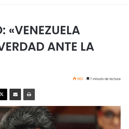
: «VENEZUELA
VERDAD ANTE LA
665
1 minuto de lectura
ebook
X
Enviar vía email
Imprimir