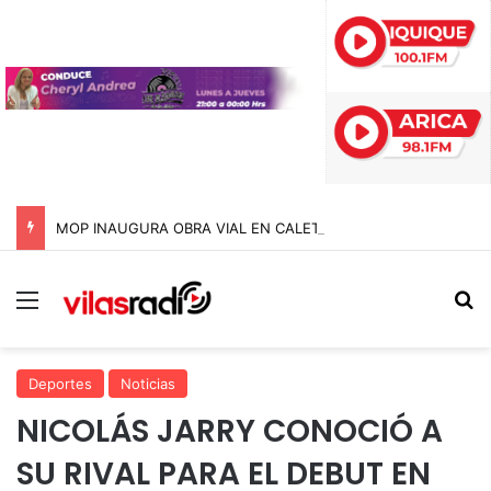
MOP INAUGURA OBRA VIAL EN CALETA VÍTOR PARA EVITAR CORTES DE RUTA DURANTE LAS CRECIDAS ESTIVALES EN ARICA Y PARINACOTA
Menú
B
Deportes
Noticias
NICOLÁS JARRY CONOCIÓ A
SU RIVAL PARA EL DEBUT EN