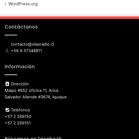
WordPress.org
Contáctanos
contacto@vilasradio.cl
+56 9 57348811
Información
Dirección
Maipú #652 oficina 11, Arica
Salvador Allende #3674, Iquique
Teléfonos
+57 2 269150
+57 2 269151
Búscanos en facebook