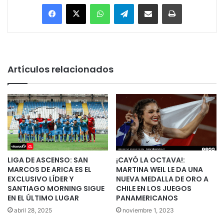
Facebook
X
WhatsApp
Telegram
Enviar vía email
Imprimir
Artículos relacionados
LIGA DE ASCENSO: SAN
¡CAYÓ LA OCTAVA!:
MARCOS DE ARICA ES EL
MARTINA WEIL LE DA UNA
EXCLUSIVO LÍDER Y
NUEVA MEDALLA DE ORO A
SANTIAGO MORNING SIGUE
CHILE EN LOS JUEGOS
EN EL ÚLTIMO LUGAR
PANAMERICANOS
abril 28, 2025
noviembre 1, 2023