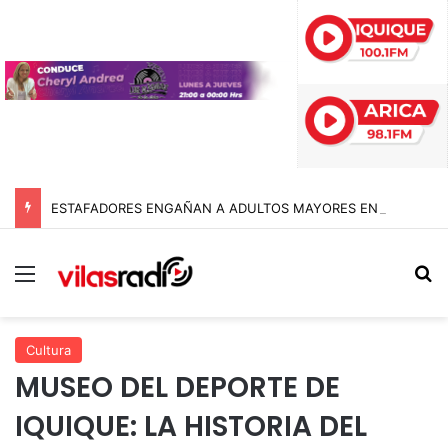
ESTAFADORES ENGAÑAN A ADULTOS MAYORES EN LA TIRANA CON FALSAS ÓRDENES DE DESALOJO: BIENES NACIONALES PONE LA VOZ EN ALERTA
Menú
B
Cultura
MUSEO DEL DEPORTE DE
IQUIQUE: LA HISTORIA DEL