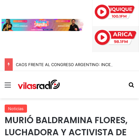
CAOS FRENTE AL CONGRESO ARGENTINO: INCIDENTES, GASES Y MÁS DE DIEZ DETENIDOS EN MARCHA CONTRA REFORMAS DE MILEI
Menú
B
Noticias
MURIÓ BALDRAMINA FLORES,
LUCHADORA Y ACTIVISTA DE