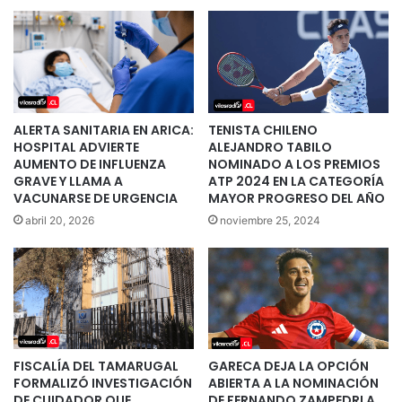
ALERTA SANITARIA EN ARICA:
TENISTA CHILENO
HOSPITAL ADVIERTE
ALEJANDRO TABILO
AUMENTO DE INFLUENZA
NOMINADO A LOS PREMIOS
GRAVE Y LLAMA A
ATP 2024 EN LA CATEGORÍA
VACUNARSE DE URGENCIA
MAYOR PROGRESO DEL AÑO
abril 20, 2026
noviembre 25, 2024
FISCALÍA DEL TAMARUGAL
GARECA DEJA LA OPCIÓN
FORMALIZÓ INVESTIGACIÓN
ABIERTA A LA NOMINACIÓN
DE CUIDADOR QUE
DE FERNANDO ZAMPEDRI A