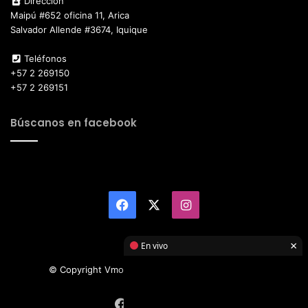
Dirección
Maipú #652 oficina 11, Arica
Salvador Allende #3674, Iquique
Teléfonos
+57 2 269150
+57 2 269151
Búscanos en facebook
Facebook
X
Instagram
×
En vivo
© Copyright Vmotor TI 2026, All Rights Reserved
Facebook
X
Instagram