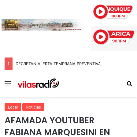
DECRETAN ALERTA TEMPRANA PREVENTIVA EN TARAPACÁ POR NEVADAS, LLUVIAS Y TORMENTAS ELÉCTRICAS
Menú
B
Local
Noticias
AFAMADA YOUTUBER
FABIANA MARQUESINI EN