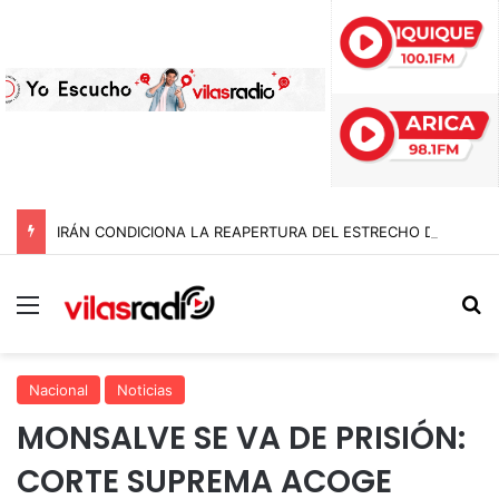
IRÁN CONDICIONA LA REAPERTURA DEL ESTRECHO DE ORMUZ Y EXIGE A ESTADOS UNIDOS EL FIN DEL BLOQUEO Y REPARACIONES DE GUERRA
Menú
B
Nacional
Noticias
MONSALVE SE VA DE PRISIÓN:
CORTE SUPREMA ACOGE