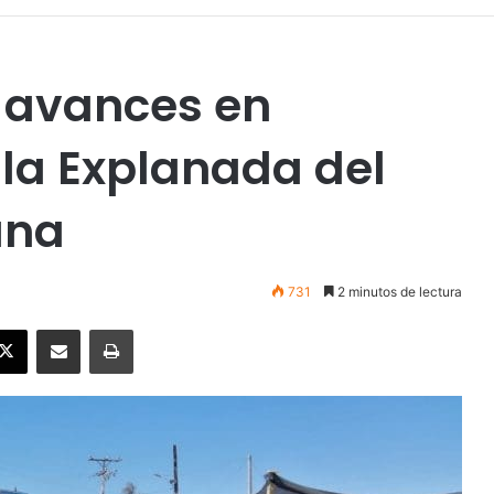
 avances en
la Explanada del
ana
731
2 minutos de lectura
ebook
X
Enviar vía email
Imprimir