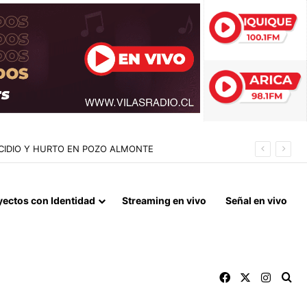
IL MILLONES EN LA GESTIÓN ANTERIOR
yectos con Identidad
Streaming en vivo
Señal en vivo
Facebook
X
Instag
Bu