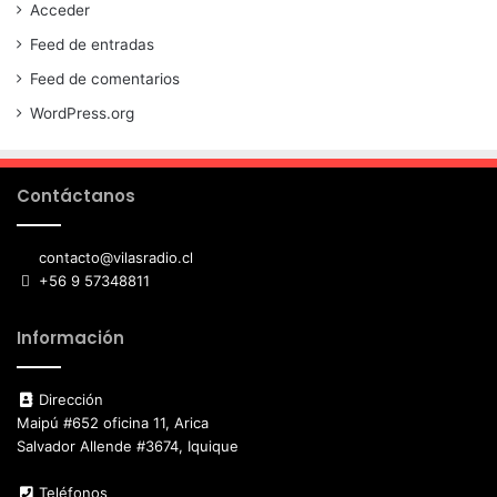
Acceder
Feed de entradas
Feed de comentarios
WordPress.org
Contáctanos
contacto@vilasradio.cl
+56 9 57348811
Información
Dirección
Maipú #652 oficina 11, Arica
Salvador Allende #3674, Iquique
Teléfonos