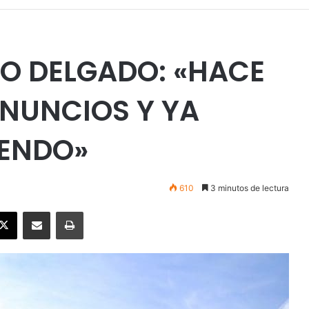
O DELGADO: «HACE
ANUNCIOS Y YA
ENDO»
610
3 minutos de lectura
ebook
X
Enviar vía email
Imprimir