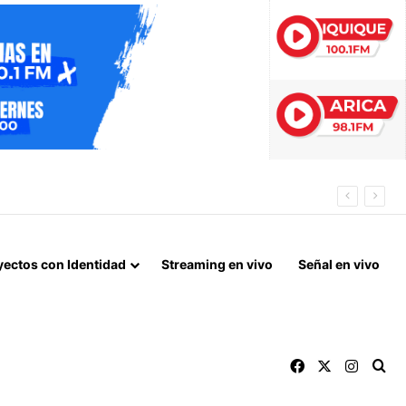
yectos con Identidad
Streaming en vivo
Señal en vivo
Facebook
X
Instag
Bu