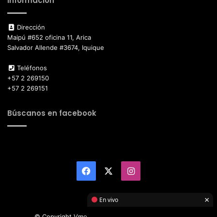
Información
Dirección
Maipú #652 oficina 11, Arica
Salvador Allende #3674, Iquique
Teléfonos
+57 2 269150
+57 2 269151
Búscanos en facebook
Facebook
X
Instagram
×
En vivo
© Copyright Vmotor TI 2026, All Rights Reserved