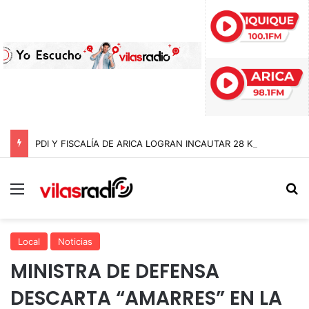
PDI Y FISCALÍA DE ARICA LOGRAN INCAUTAR 28 KILOS DE MARIHUANA OCULTOS EN UN CAMIÓN DE ALTO TONELAJE EN CHUNGARÁ
Menú
B
Local
Noticias
MINISTRA DE DEFENSA
DESCARTA “AMARRES” EN LA