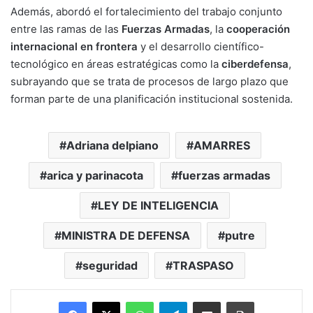
Además, abordó el fortalecimiento del trabajo conjunto
entre las ramas de las
Fuerzas Armadas
, la
cooperación
internacional en frontera
y el desarrollo científico-
tecnológico en áreas estratégicas como la
ciberdefensa
,
subrayando que se trata de procesos de largo plazo que
forman parte de una planificación institucional sostenida.
Adriana delpiano
AMARRES
arica y parinacota
fuerzas armadas
LEY DE INTELIGENCIA
MINISTRA DE DEFENSA
putre
seguridad
TRASPASO
Facebook
X
WhatsApp
Telegram
Enviar vía email
Imprimir