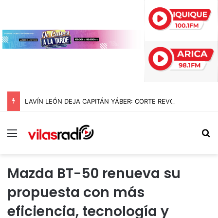
LAVÍN LEÓN DEJA CAPITÁN YÁBER: CORTE REVOCA LA PRISIÓN PREVENTIVA Y DECRETA ARRESTO DOMICILIARIO TOTAL PARA EL EXDIPUTADO
Menú
B
Mazda BT-50 renueva su
propuesta con más
eficiencia, tecnología y