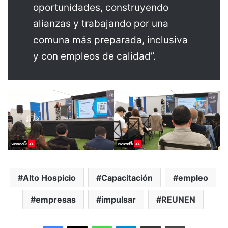
oportunidades, construyendo
alianzas y trabajando por una
comuna más preparada, inclusiva
y con empleos de calidad”.
Alto Hospicio
Capacitación
empleo
empresas
impulsar
REUNEN
Facebook
X
WhatsApp
Telegram
Enviar vía email
Imprimir