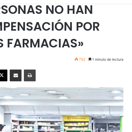
ERSONAS NO HAN
MPENSACIÓN POR
S FARMACIAS»
752
1 minuto de lectura
ebook
X
Enviar vía email
Imprimir