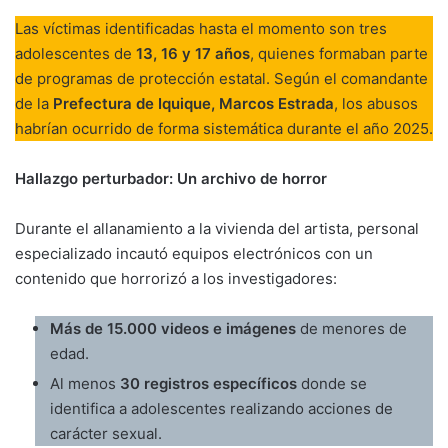
Las víctimas identificadas hasta el momento son tres
adolescentes de
13, 16 y 17 años
, quienes formaban parte
de programas de protección estatal. Según el comandante
de la
Prefectura de Iquique, Marcos Estrada
, los abusos
habrían ocurrido de forma sistemática durante el año 2025.
Hallazgo perturbador: Un archivo de horror
Durante el allanamiento a la vivienda del artista, personal
especializado incautó equipos electrónicos con un
contenido que horrorizó a los investigadores:
Más de 15.000 videos e imágenes
de menores de
edad.
Al menos
30 registros específicos
donde se
identifica a adolescentes realizando acciones de
carácter sexual.