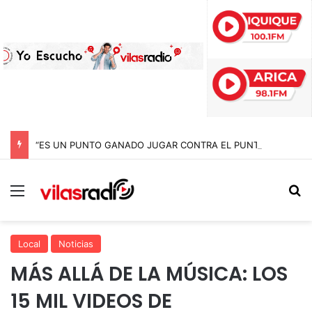
“ES UN PUNTO GANADO JUGAR CONTRA EL PUNTERO” HERNÁN PEÑA TRAS EL EMPATE CON COBRELOA
Menú
B
Local
Noticias
MÁS ALLÁ DE LA MÚSICA: LOS
15 MIL VIDEOS DE