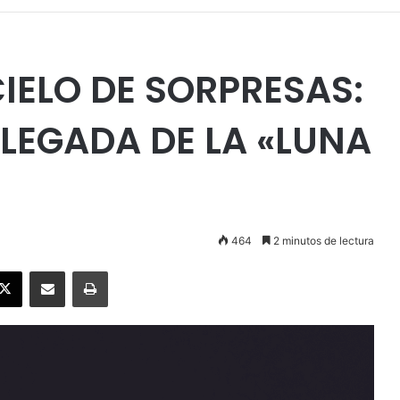
IELO DE SORPRESAS:
LLEGADA DE LA «LUNA
464
2 minutos de lectura
ebook
X
Enviar vía email
Imprimir