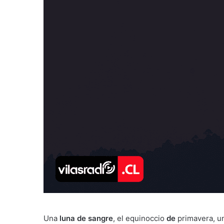
Una
luna
de
sangre
, el equinoccio
de
primavera, un