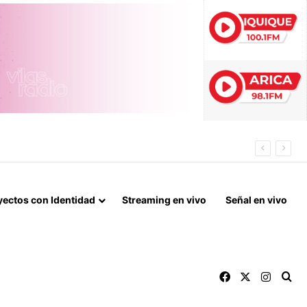
ES EN COLCHANE
yectos con Identidad
Streaming en vivo
Señal en vivo
Facebook
X
Instag
Bu