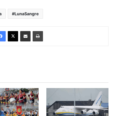
a
LunaSangre
Facebook
X
Enviar vía email
Imprimir