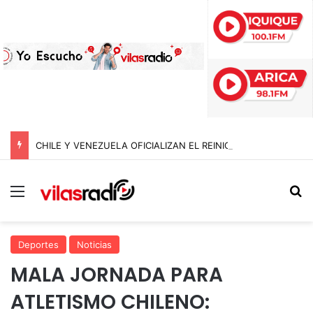
CHILE Y VENEZUELA OFICIALIZAN EL REINICIO DE RELACIONES CONSULARES Y AVANZAN HACIA LA NORMALIZACIÓN DE VÍNCULOS BILATERALES
Menú
B
Deportes
Noticias
MALA JORNADA PARA
ATLETISMO CHILENO: