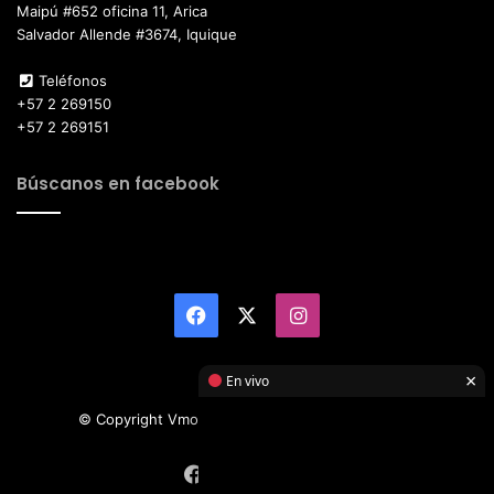
Maipú #652 oficina 11, Arica
Salvador Allende #3674, Iquique
Teléfonos
+57 2 269150
+57 2 269151
Búscanos en facebook
Facebook
X
Instagram
×
En vivo
© Copyright Vmotor TI 2026, All Rights Reserved
Facebook
X
Instagram