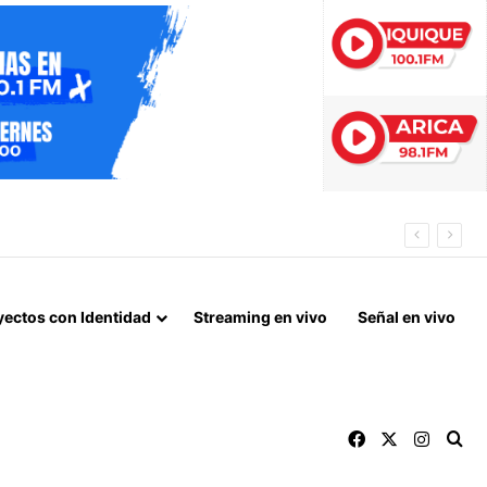
ÓN PREVENTIVA
yectos con Identidad
Streaming en vivo
Señal en vivo
Facebook
X
Instag
Bu