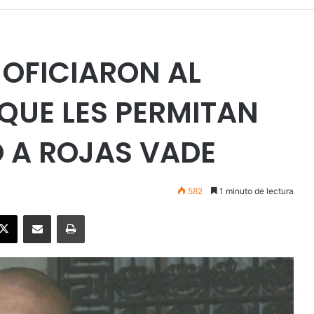
OFICIARON AL
QUE LES PERMITAN
O A ROJAS VADE
582
1 minuto de lectura
ebook
X
Enviar vía email
Imprimir