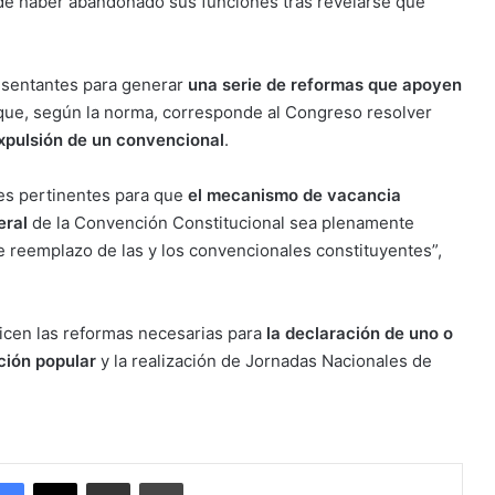
 de haber abandonado sus funciones tras revelarse que
resentantes para generar
una serie de reformas que apoyen
de que, según la norma, corresponde al Congreso resolver
expulsión de un convencional
.
nes pertinentes para que
el mecanismo de vacancia
eral
de la Convención Constitucional sea plenamente
de reemplazo de las y los convencionales constituyentes”,
licen las reformas necesarias para
la declaración de uno o
ación popular
y la realización de Jornadas Nacionales de
Facebook
X
Enviar vía email
Imprimir