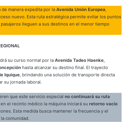
á de manera expedita por la
Avenida Unión Europea
,
cceso nuevo. Esta ruta estratégica permite evitar los puntos
 pasajeros lleguen a sus destinos en el menor tiempo
REGIONAL
endrá su curso normal por la
Avenida Tadeo Haenke
,
Concepción
hasta alcanzar su destino final. El trayecto
de Iquique
, brindando una solución de transporte directa
r su jornada laboral.
ren que este servicio especial
no continuará su ruta
en el recinto médico la máquina iniciará su
retorno vacío
iones. Esta medida busca mantener la frecuencia y el
 la comunidad.