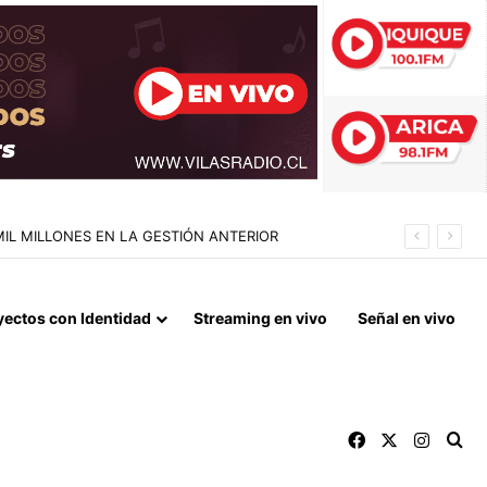
TAR DE NOVIEMBRE
yectos con Identidad
Streaming en vivo
Señal en vivo
Facebook
X
Instag
Bu