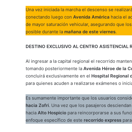
Una vez iniciada la marcha el descenso se realizar
conectando luego con
Avenida América
hacia el a
de mayor saturación vehicular, asegurando que los
posible durante la
mañana de este viernes
.
DESTINO EXCLUSIVO AL CENTRO ASISTENCIAL 
Al ingresar a la capital regional el recorrido mant
tomando posteriormente la
Avenida Héroe de la 
concluirá exclusivamente en el
Hospital Regional 
para quienes acuden a realizarse exámenes o inicia
Es sumamente importante que los usuarios conside
hacia Zofri
. Una vez que los pasajeros desciendan 
hacia
Alto Hospicio
para reincorporarse a sus func
enfoque específico de este
recorrido express
para