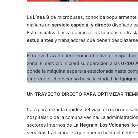
La
Línea 8
de microbuses, conocida popularmente
mañana un
servicio especial y directo
diseñado par
Esta iniciativa busca optimizar los tiempos de tra
estudiantes
y trabajadores que deben desplazars
El nuevo trazado tiene como objetivo principal faci
zona. El servicio iniciará su operación a las
07:00 
donde la máquina esperará estacionada hasta com
emprender el descenso hacia la ciudad de
Iquique
.
UN TRAYECTO DIRECTO PARA OPTIMIZAR TIEM
Para garantizar la rapidez del viaje el recorrido sa
hospitalario de la comuna vecina. La administració
sectores internos de
La Negra ni Los Volcanes
, l
servicios tradicionales que operan habitualmente e