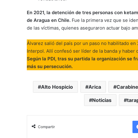
En 2021, la detención de tres personas con ketami
de Aragua en Chile.
Fue la primera vez que se iden
de las víctimas, quienes aseguraron actuar bajo a
Álvarez salió del país por un paso no habilitado en
Interpol. Allí confesó ser líder de la banda y habe
Según la PDI, tras su partida la organización se f
más su persecución.
Alto Hospicio
Arica
Carabin
Noticias
tara
Compartir