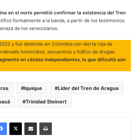
na en el norte permitió confirmar la existencia del Tren
tificó formalmente a la banda, a partir de los testimonios
menaza de los venezolanos.
 2022 y fue detenido en Colombia con alerta roja de
r ordenado homicidios, secuestros y tráfico de drogas.
ragmentó en células independientes, lo que dificultó aún
eros
Iquique
Líder del Tren de Aragua
pacá
Trinidad Steinert
Facebook
X
Enviar vía email
Imprimir