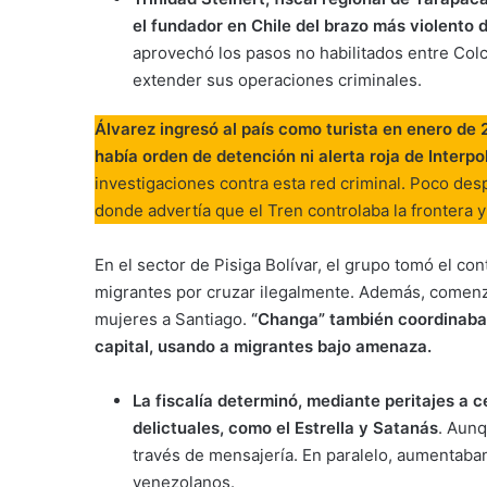
el fundador en Chile del brazo más violento 
aprovechó los pasos no habilitados entre Colch
extender sus operaciones criminales.
Álvarez ingresó al país como turista en enero de 2
había orden de detención ni alerta roja de Interpol
investigaciones contra esta red criminal. Poco de
donde advertía que el Tren controlaba la frontera y
En el sector de Pisiga Bolívar, el grupo tomó el co
migrantes por cruzar ilegalmente. Además, comenza
mujeres a Santiago.
“Changa” también coordinaba e
capital, usando a migrantes bajo amenaza.
La fiscalía determinó, mediante peritajes a 
delictuales, como el Estrella y Satanás
. Aunq
través de mensajería. En paralelo, aumentaba
venezolanos.