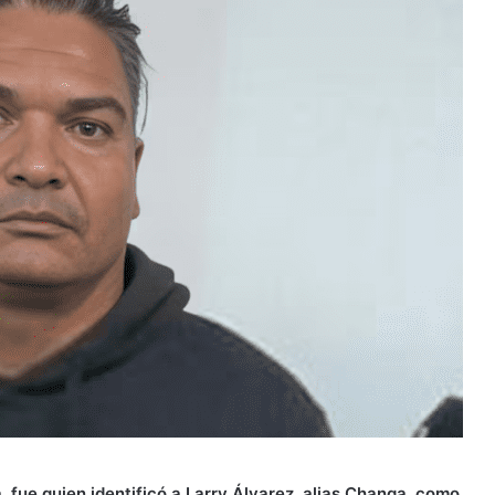
á, fue quien identificó a Larry Álvarez, alias Changa, como