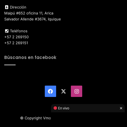
Dirección
Maipú #652 oficina 11, Arica
Salvador Allende #3674, Iquique
Teléfonos
+57 2 269150
+57 2 269151
Búscanos en facebook
Facebook
X
Instagram
×
En vivo
© Copyright Vmotor TI 2026, All Rights Reserved