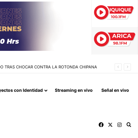
EST DE DROGAS
yectos con Identidad
Streaming en vivo
Señal en vivo
Facebook
X
Instag
Bu