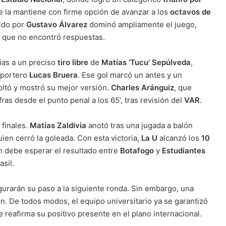
 la mantiene con firme opción de avanzar a los
octavos de
gido por
Gustavo Álvarez
dominó ampliamente el juego,
l que no encontró respuestas.
cias a un preciso
tiro libre
de
Matías ‘Tucu’ Sepúlveda
,
 portero
Lucas Bruera
. Ese gol marcó un antes y un
soltó y mostró su mejor versión.
Charles Aránguiz
, que
ras desde el punto penal a los 65’, tras revisión del
VAR
.
 finales.
Matías Zaldivia
anotó tras una jugada a balón
ien cerró la goleada. Con esta victoria,
La U
alcanzó los
10
n debe esperar el resultado entre
Botafogo
y
Estudiantes
sil.
gurarán su paso a la siguiente ronda. Sin embargo, una
ión. De todos modos, el equipo universitario ya se garantizó
ue reafirma su positivo presente en el plano internacional.