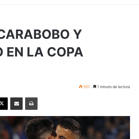
 CARABOBO Y
O EN LA COPA
551
1 minuto de lectura
ebook
X
Enviar vía email
Imprimir