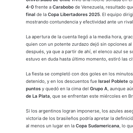
4-0
frente a
Carabobo
de Venezuela, resultado que
final
de la
Copa Libertadores 2025
. El equipo diri
mostrando contundencia y efectividad ante un riva
La apertura de la cuenta llegó a la media hora, gra
quien con un potente zurdazo dejó sin opciones al
después, ya que a partir de ahí, el elenco azul se 
estuvo en duda hasta último momento, estiró las cif
La fiesta se completó con dos goles en los minutos
detenido, y en los descuentos fue
Israel Poblete
qu
puntos
y quedó en la cima del
Grupo A
, aunque aú
de La Plata
, que se enfrentan este miércoles en Bra
Si los argentinos logran imponerse, los azules ase
victoria de los brasileños podría apretar la definic
al menos un lugar en la
Copa Sudamericana
, lo q