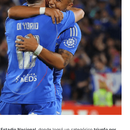
l
Estadio Nacional
, donde logró un categórico
triunfo por